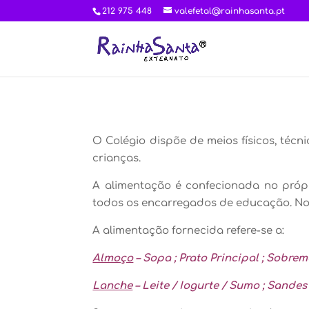
212 975 448
valefetal@rainhasanta.pt
O Colégio dispõe de meios físicos, té
crianças.
A alimentação é confecionada no própr
todos os encarregados de educação. No
A alimentação fornecida refere-se a:
Almoço
– Sopa ; Prato Principal ; Sobre
Lanche
– Leite / Iogurte / Sumo ; Sandes