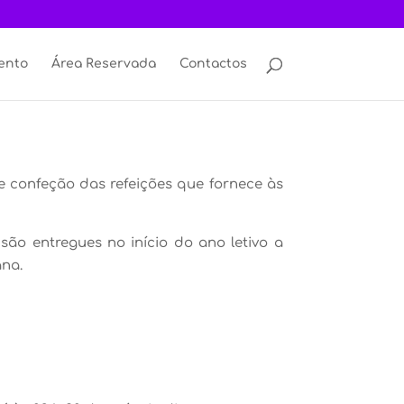
ento
Área Reservada
Contactos
 confeção das refeições que fornece às
ão entregues no início do ano letivo a
ana.