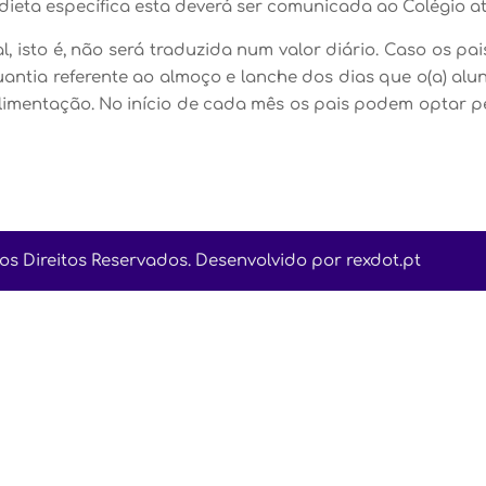
ieta específica esta deverá ser comunicada ao Colégio até
 isto é, não será traduzida num valor diário. Caso os p
ntia referente ao almoço e lanche dos dias que o(a) alun
limentação. No início de cada mês os pais podem optar p
os Direitos Reservados. Desenvolvido por rexdot.pt