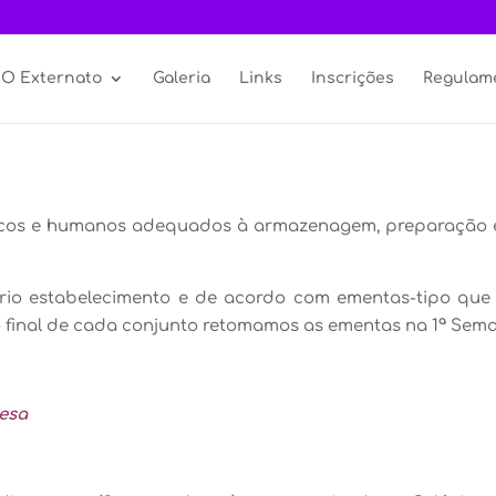
O Externato
Galeria
Links
Inscrições
Regulam
cnicos e humanos adequados à armazenagem, preparação e
io estabelecimento e de acordo com ementas-tipo que s
 final de cada conjunto retomamos as ementas na 1ª Sem
mesa