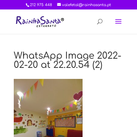
212 975 448
valefetal@rainhasanta.pt
WhatsApp Image 2022-
02-20 at 22.20.54 (2)