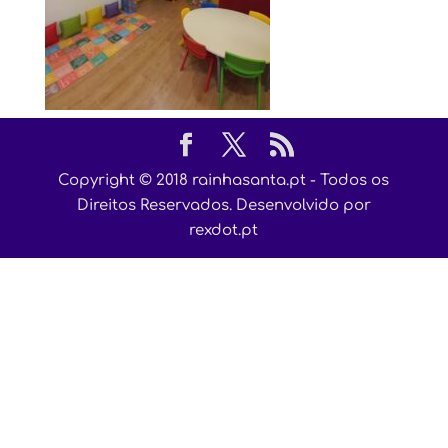
Copyright © 2018 rainhasanta.pt - Todos os
Direitos Reservados. Desenvolvido por
rexdot.pt